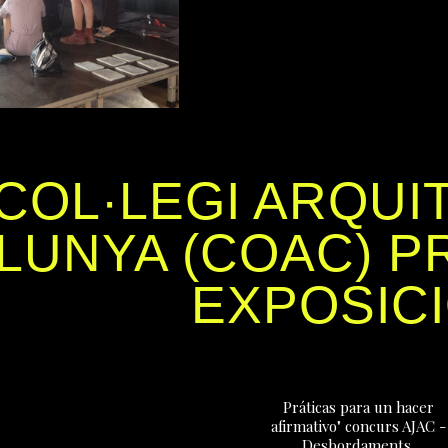
COL·LEGI ARQUI
LUNYA (COAC) P
EXPOSIC
Práticas para un hacer
afirmativo" concurs AJAC -
Desbordaments